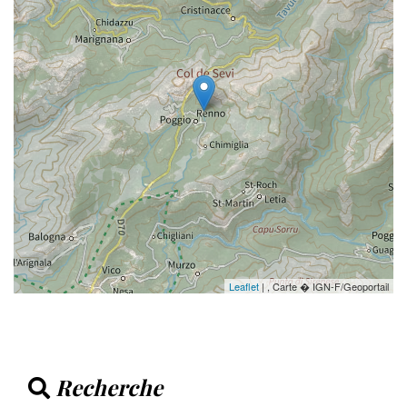
Leaflet
| , Carte � IGN-F/Geoportail
Recherche