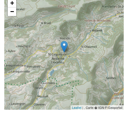
+
−
Leaflet
| , Carte � IGN-F/Geoportail