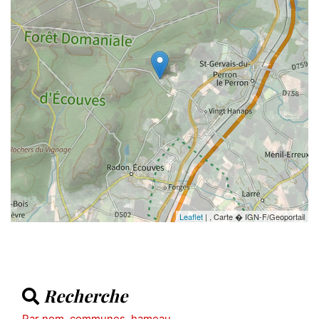
Leaflet
| , Carte � IGN-F/Geoportail
Recherche
Par nom, communes, hameau ...