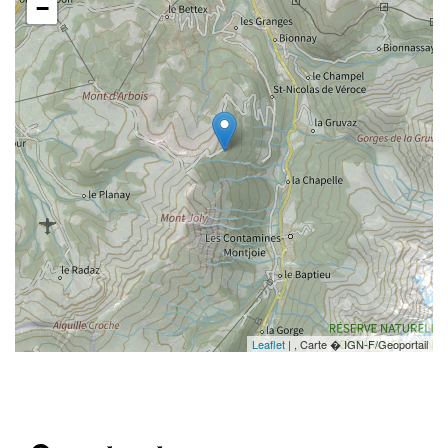
−
Leaflet
| , Carte � IGN-F/Geoportail